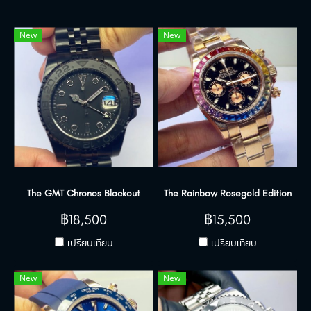
New
New
The GMT Chronos Blackout
The Rainbow Rosegold Edition
฿18,500
฿15,500
เปรียบเทียบ
เปรียบเทียบ
New
New