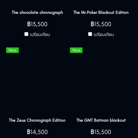
The chocolate chronograph
The Mr.Poker Blackout Edition
฿13,500
฿15,500
เปรียบเทียบ
เปรียบเทียบ
New
New
The Zeus Chronograph Edition
The GMT Batman blackout
฿14,500
฿15,500