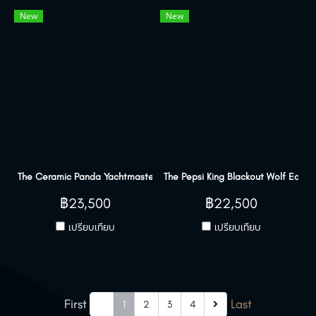
New
New
The Ceramic Panda Yachtmaster Edition
The Pepsi King Blackout Wolf Editio
฿23,500
฿22,500
เปรียบเทียบ
เปรียบเทียบ
First
Last
1
2
3
4