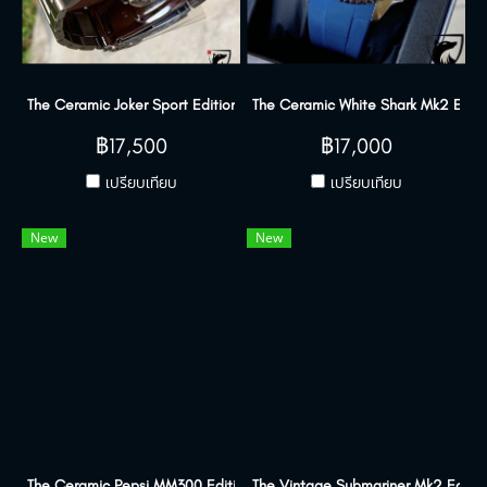
The Ceramic Joker Sport Edition
The Ceramic White Shark Mk2 Editi
฿17,500
฿17,000
เปรียบเทียบ
เปรียบเทียบ
New
New
The Ceramic Pepsi MM300 Edition
The Vintage Submariner Mk2 Editio