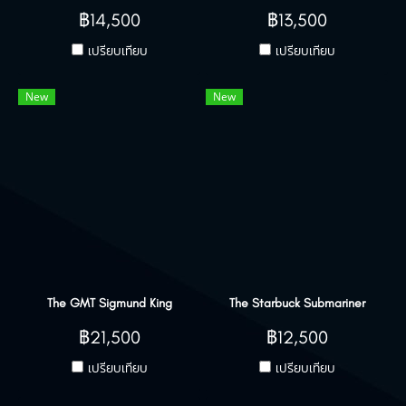
฿14,500
฿13,500
เปรียบเทียบ
เปรียบเทียบ
New
New
The GMT Sigmund King
The Starbuck Submariner
฿21,500
฿12,500
เปรียบเทียบ
เปรียบเทียบ