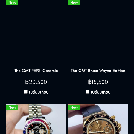
New
New
The GMT PEPSI Ceramic
The GMT Bruce Wayne Edition
฿20,500
฿15,500
เปรียบเทียบ
เปรียบเทียบ
New
New