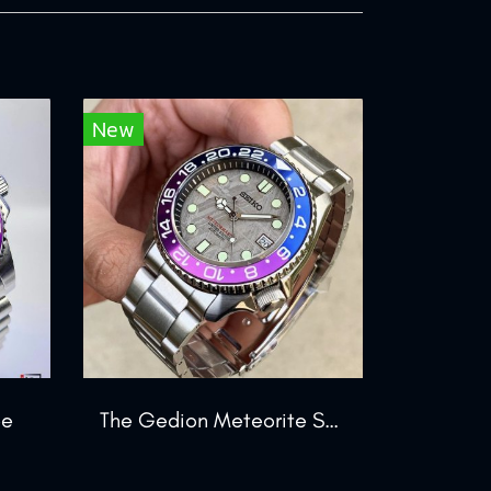
New
ee
The Gedion Meteorite Sport Edition