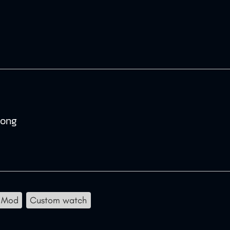
tong
 Mod
Custom watch