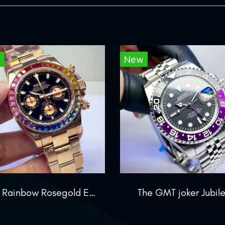
w
New
The Rainbow Rosegold Edition
The GMT joker Jubil