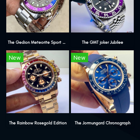
The Gedion Meteorite Sport Edition
The GMT joker Jubilee
New
New
The Rainbow Rosegold Edition
The Jormungard Chronograph